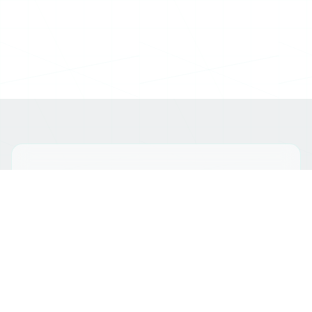
Участие бесплатное, но
количество мест ограничено
Пожалуйста, заполните форму, и мы
подтвердим ваше участие в течение 1–2
дней. Билет для входа будет направлен на
email.